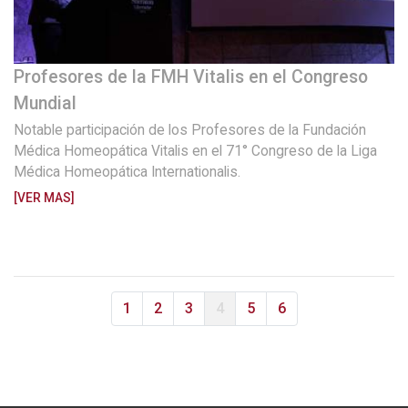
Profesores de la FMH Vitalis en el Congreso
Mundial
Notable participación de los Profesores de la Fundación
Médica Homeopática Vitalis en el 71° Congreso de la Liga
Médica Homeopática Internationalis.
[VER MAS]
1
2
3
4
5
6