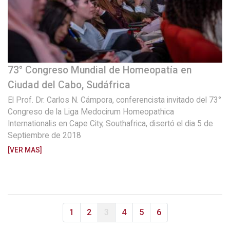
73° Congreso Mundial de Homeopatía en
Ciudad del Cabo, Sudáfrica
El Prof. Dr. Carlos N. Cámpora, conferencista invitado del 73°
Congreso de la Liga Medocirum Homeopathica
Internationalis en Cape City, Southafrica, disertó el dia 5 de
Septiembre de 2018
[VER MAS]
1
2
3
4
5
6