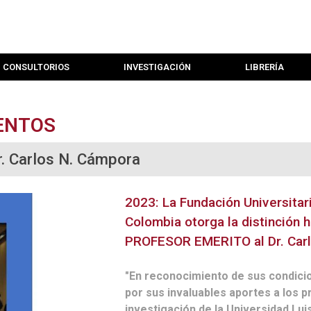
CONSULTORIOS
INVESTIGACIÓN
LIBRERÍA
ENTOS
r. Carlos N. Cámpora
2023: La Fundación Universitar
Colombia otorga la distinción h
PROFESOR EMERITO al Dr. Car
"En reconocimiento de sus condic
por sus invaluables aportes a los
investigación de la Universidad Lu