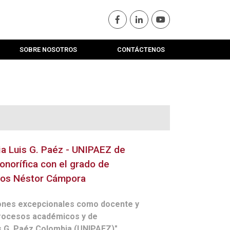
SOBRE NOSOTROS
CONTÁCTENOS
ia Luis G. Paéz - UNIPAEZ de
onorífica con el grado de
los Néstor Cámpora
iones excepcionales como docente y
 procesos académicos y de
is G. Paéz Colombia (UNIPAEZ)"